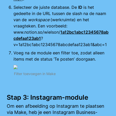
Selecteer de juiste database. De 
ID 
is het 
gedeelte in de URL tussen de slash na de naam 
van de 
workspace 
(werkruimte) en het 
vraagteken. Een voorbeeld: 
www.notion.so/wielson/
1a12bc1abc12345678ab
cdefaa123ab1
?
v=1a12bc1abc12345678abcdefaa123ab1&abc=1
Voeg na de module een filter toe, zodat alleen 
items met de status ‘Te posten’ doorgaan.
Filter toevoegen in Make
Stap 3: Instagram-module
Om een afbeelding op Instagram te plaatsen 
via Make, heb je een Instagram Business-