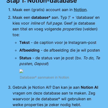
Stap 1: Notion-database
Maak een (gratis) account aan in 
Notion
. 
Maak een 
database* 
aan. Typ ‘/’ + ‘database’ en 
kies voor 
inline 
of 
full page
. Geef je database 
een titel en voeg volgende 
properties
 (velden) 
toe:
Tekst
 - de caption voor je Instagram-post
Afbeelding
 - de afbeelding die je wil posten
Status
 - de status van je post (bv. 
To do
, 
Te 
posten
, 
Gepost
)
Database* aanmaken in Notion
Gebruik je Notion AI? Dan kan je aan 
Notion AI 
vragen om deze database aan te maken. Zeg 
waarvoor je de database* wil gebruiken en 
welke properties je zeker nodig hebt.