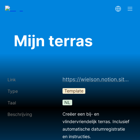
Mijn terras
https://wielson.notion.site/Mijn-terras-24c5ef8caa54805580dbff9b4add2a03?source=copy_link
Link
Template
Type
NL
Taal
Creëer een bij- en 
Beschrijving
vlindervriendelijk terras. Inclusief 
automatische datumregistratie 
en instructies.